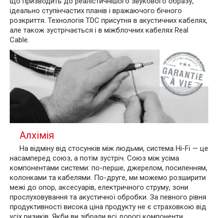
що призводить до реалістичнішого звукового образу,
ідеально ступінчастих планів і вражаючого бічного
розкриття. Технологія TDC присутня в акустичних кабелях,
але також зустрічається і в міжблочних кабелях Real
Cable.
Алхімія
На відміну від стосунків між людьми, система Hi-Fi — це
насамперед союз, а потім зустріч. Союз між усіма
компонентами системи: по-перше, джерелом, посиленням,
колонками та кабелями. По-друге, ми можемо розширити
межі до опор, аксесуарів, електричного струму, зони
прослуховування та акустичної обробки. За певного рівня
продуктивності висока ціна продукту не є страховкою від
усіх ризиків. Якби ви зібрали всі дорогі компоненти