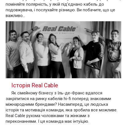
поміняйте полярність, у якій під'єднано кабель до
подовжувача, і послухайте різницю. Ви побачите, що це
важливо...
Історія Real Cable
Як сімейному бізнесу з Іль-де-Франс вдалося
закріпитися на ринку кабелів hi-fi поперед знаковими
міжнародними брендами? Насамперед, це людська
історія та мотивація команди, яка зробила все можливе.
Real Cable рухома чоловіками та жінками з
переконаннями. І ця команда має інтуїцію.