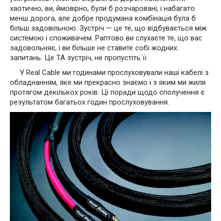
хаотично, ви, ймовірно, були б розчаровані, і набагато
менш дорога, але добре продумана комбінація була б
більш задовільною. Зустріч — це те, що відбувається між
системою і споживачем. Раптово ви слухаєте те, що вас
задовольняє, і ви більше не ставите собі жодних
запитань. Це ТА зустріч, не пропустіть її.
У Real Cable ми годинами прослуховували наші кабелі з
обладнанням, яке ми прекрасно знаємо і з яким ми жили
протягом декількох років. Ці поради щодо сполучення є
результатом багатьох годин прослуховування.