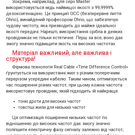
Зокрема, наприклад, для серії Master
використовується мідь найвищої якості з 99,9999%
дезоксигенацією. Це принцип OCC (безперервне лиття
Ohno), винайдений професором Ohno, що забезпечує
чудову чистоту, яка призводить до майже ідеальної
якості передачі. Нарешті, використання срібла в деяких
провідниках не тільки естетичне. Перш за все, воно дає
змогу значно підвищити якість на високих частотах.
Матеріал важливий, але важлива і
структура!
Фірмова технологія Real Cable «Time Difference Control»
ґрунтується на використанні жил з різним поперечним
перерізом усередині кабелю. Таким чином, оптимізується
час поширення різних частот, при цьому кожна частота
використовує провідник, який підходить їй найкраще:
тонкі дроти для високих частот
товстіші жили для низьких частот
Ця оптимізація поширення низьких частот по
відношенню до високих частот дає змогу значно
поліпшити електричну фазу сигналу залежно від частот,