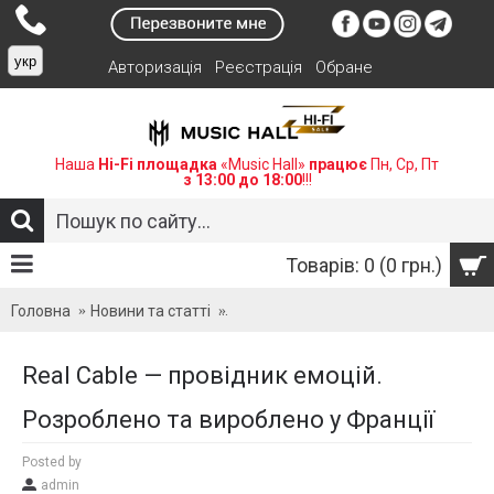
укр
Авторизація
Реєстрація
Обране
Наша
Hi-Fi площадка
«Music Hall»
працює
Пн, Ср, Пт
з 13:00 до 18:00
!!!
Товарів: 0 (0 грн.)
Головна
Новини та статті
Real Cable — провідник емоцій. Роз
Real Cable — провідник емоцій.
Розроблено та вироблено у Франції
Posted by
admin