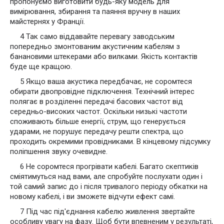
пропонуємо виготовити будь-яку модель для
вимірювання, збирання та паяння вручну в наших
майстернях у Франції.
4 Так само віддавайте перевагу заводським
попередньо змонтованим акустичним кабелям з
банановими штекерами або вилками. Якість контактів
буде ще кращою.
5 Якщо ваша акустика передбачає, не соромтеся
обирати двопровідне підключення. Технічний інтерес
полягає в розділенні передачі басових частот від
середньо-високих частот. Оскільки низькі частоти
споживають більше енергії, струм, що генерується
ударами, не порушує передачу решти спектра, що
проходить окремими провідниками. В кінцевому підсумку
поліпшення звуку очевидне.
6 Не соромтеся прогрівати кабелі. Багато скептиків
сміятимуться над вами, але спробуйте послухати один і
той самий запис до і після тривалого періоду обкатки на
новому кабелі, і ви зможете відчути ефект самі.
7 Під час під'єднання кабелю живлення звертайте
особливу увагу на фазу. Щоб бути впевненим у результаті,