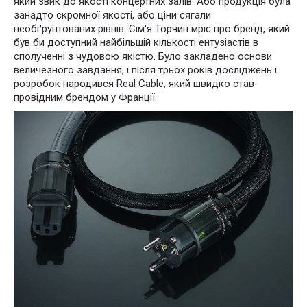
який звик до якості концертних залів. Або продукція була
занадто скромної якості, або ціни сягали
необґрунтованих рівнів. Сім'я Торчин мріє про бренд, який
був би доступний найбільшій кількості ентузіастів в
сполученні з чудовою якістю. Було закладено основи
величезного завдання, і після трьох років досліджень і
розробок народився Real Cable, який швидко став
провідним брендом у Франції.