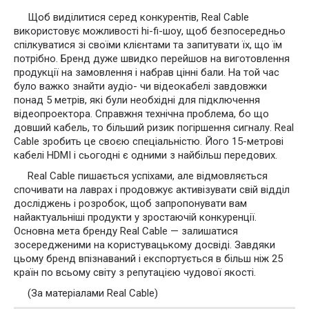
Щоб виділитися серед конкурентів, Real Cable
використовує можливості hi-fi-шоу, щоб безпосередньо
спілкуватися зі своїми клієнтами та запитувати їх, що їм
потрібно. Бренд дуже швидко перейшов на виготовлення
продукції на замовлення і набрав цінні бали. На той час
було важко знайти аудіо- чи відеокабелі завдовжки
понад 5 метрів, які були необхідні для підключення
відеопроектора. Справжня технічна проблема, бо що
довший кабель, то більший ризик погіршення сигналу. Real
Cable зробить це своєю спеціальністю. Його 15-метрові
кабелі HDMI і сьогодні є одними з найбільш передових.
Real Cable пишається успіхами, але відмовляється
спочивати на лаврах і продовжує активізувати свій відділ
досліджень і розробок, щоб запропонувати вам
найактуальніші продукти у зростаючій конкуренції.
Основна мета бренду Real Cable — залишатися
зосередженими на користувацькому досвіді. Завдяки
цьому бренд впізнаваний і експортується в більш ніж 25
країн по всьому світу з репутацією чудової якості.
(За матеріалами Real Cable)