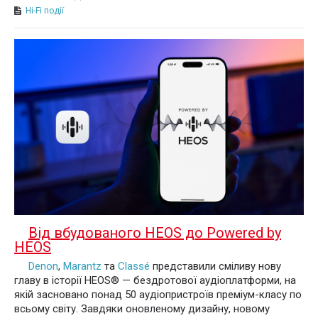
Hi-Fi події
Від вбудованого HEOS до Powered by
HEOS
Denon
,
Marantz
та
Classé
представили сміливу нову
главу в історії HEOS® — бездротової аудіоплатформи, на
якій засновано понад 50 аудіопристроїв преміум-класу по
всьому світу. Завдяки оновленому дизайну, новому