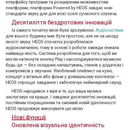
інтерфейсу програми та розширеним можливостям
платформи, платформа Powered by HEOS завдає нові
стандарти звуку для для всієї оселі сучасного слухача.
Десятиліття бездротових інновацій
Із самого початку місія була зрозумілою.
Аудіосистема
для всього будинку має бути простою, але не на шкоду
якості звуку. HEOS спочатку розроблялася
аудіокомпанією, тому в основі її роботи завжди лежала
найвища якість. Система розроблена для того, щоб ви
могли натиснути кнопку Play і насолоджуватися музикою
будь-де — без складних налаштувань, глюків у додатках і
компромісів у звучанні. Улюблений плейлист на кухні,
концерт у вітальні або фільм у домашньому кінотеатрі —
HEOS спрощує завдання і забезпечує неймовірний саунд.
HEOS народився з віри в те, що ваша музика
заслуговує на краще. І завдяки десятиліттю інновацій,
постійним покращенням та сміливій новій ідентичності
HEOS продовжує виконувати цю місію.
Нові функції
Оновлена візуальна ідентичність