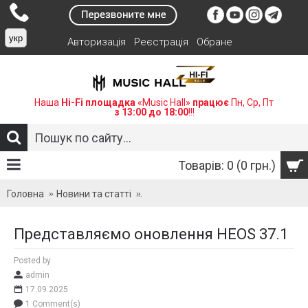
укр
Авторизація
Реєстрація
Обране
Наша
Hi-Fi площадка
«Music Hall»
працює
Пн, Ср, Пт
з 13:00 до 18:00
!!!
Товарів: 0 (0 грн.)
Головна
Новини та статті
Представляємо оновлення HEOS 37
Представляємо оновлення HEOS 37.1
Posted by
admin
17.09.2025
1 Comment(s)