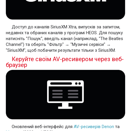
Доступ до каналів SiriusXM Xtra, випусків за запитом,
недавніх та обраних каналів у програмі HEOS. Для пошуку
натисніть "Пошук", введіть канал (наприклад, "The Beatles
Channel") та оберіть "Фільтр" → "Музичні сервіси" →
"SiriusXM", щоб побачити результати тільки з SiriusXM.
Керуйте своїм AV-ресивером через веб-
браузер
Оновлений веб-інтерфейс для
AV-ресиверів Denon
та