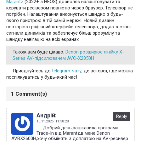
Marantz
(2022+ з HEOS) дозволяє налаштовувати та
керувати ресівером повністю через браузер. Телевізор не
потрібен. Налаштування виконується швидко з будь-
якого пристрою в тій самій мережі. Новий дизайн
повторює графічний інтерфейс телевізора, додає тестові
сигнали динаміків та забезпечує більш зрозумілу та
швидку навігацію на всіх екранах.
Також вам буде цікаво:
Denon розширює лінійку X-
Series AV-підсилювачем AVC-X2850H
Приєднуйтесь до
telegram-чату
, де всі свої, і де можна
поспілкуватись у будь-який час!
1 Comment(s)
Андрій:
Reply
13.11.2025,
11:38:28
Добрий день,зацікавила програма
Trade-In від Marantz,в мене Denon
AVRX2600H,хочу обмінять з доплатою на AV-ресивер