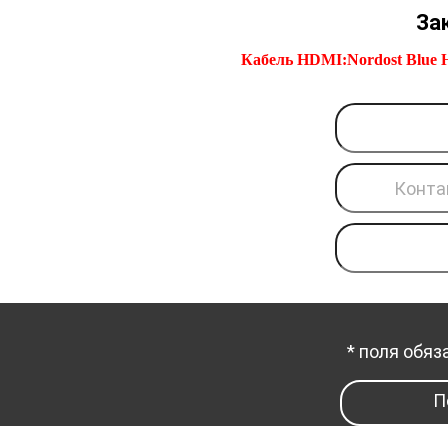
Зак
Кабель HDMI:Nordost Blue H
* поля обя
П