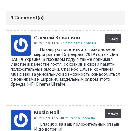
4 Comment(s)
Олексій Ковальов:
Reply
hificinema.com.ua
05.02.2019,
14:32:57
,
Планирую посетить это грандиозное
мероприятие 15 февраля 2019 года - Дни
DALI в Украине. В прошлом году я также принимал
участие в качестве гостя, сохранив в своей памяти
положительные эмоции. Спасибо DALI и компании
Music Hall за уникальную возможность ознакомиться
с новинками и широким модельным рядом этого
бренда. HiFi Cinema Ukraine.
Music Hall:
Reply
musichall.com.ua
07.02.2019,
10:58:48
,
Спасибо за ваш положительный отзыв!
И до встречи!