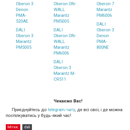
Oberon 3
Oberon ON-
Oberon 7
Denon
WALL
Marantz
PMA-
Marantz
PM6006
520AE
PM5005
DALI
DALI
DALI
Oberon 3
Oberon 3
Oberon ON-
Denon
Marantz
WALL
PMA-
PM5005
Marantz
800NE
PM6006
DALI
Oberon 3
Marantz M-
CR511
Чекаємо Вас!
Приєднуйтесь до
telegram-чату
, де всі свої, і де можна
поспілкуватись у будь-який час!
Мітки:
dali