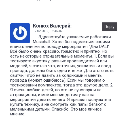
Конюх Валерий:
Reply
17.02.2019,
15:46:46
Здравствуйте уважаемые работники
Musichall. Хотел бы поделиться своими
впечатлениями по поводу мероприятия "Дни DALI".
Всё было очень красиво, грамотно и приятно. Но
есть некоторые отрицательные моменты. 1. Если вы
тестируете акустику, разных производителей или
моделей, я считаю что, источник, усилитель и соед.
провода, должны быть одни и те же. Для этого есть
свитчи, чтоб не лазить за колонками и менять
провода (может ошибаюсь). Если мы говорим о
тестировании комплектов, тогда это другое дело. 2.
Я очень люблю детей, но это не лунопарк и не
аттракционы, и моё мнение детям у вас на
мероприятии делать нечего. Я пришёл послушать и
купить технику, а не смотреть как папы бегают с
маленькими детьми. Спасибо. Это моё личное
мнение.