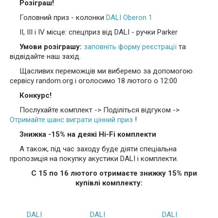
Розіграш!
Головний приз - колонки
DALI Oberon 1
II, III і IV місце: спецприз від DALI - ручки Parker
Умови розіграшу:
заповніть форму реєстрації
та
відвідайте наш захід.
Щасливих переможців ми виберемо за допомогою
сервісу random.org і оголосимо 18 лютого о 12:00
Конкурс!
Послухайте комплект -> Поділіться відгуком ->
Отримайте шанс виграти цінний приз
!
Знижка -15% на деякі Hi-Fi комплекти
А також, під час заходу буде діяти спеціальна
пропозиція на покупку акустики DALI і комплекти.
C 15 по 16 лютого отримаєте знижку 15% при
купівлі комплекту:
DALI
DALI
DALI