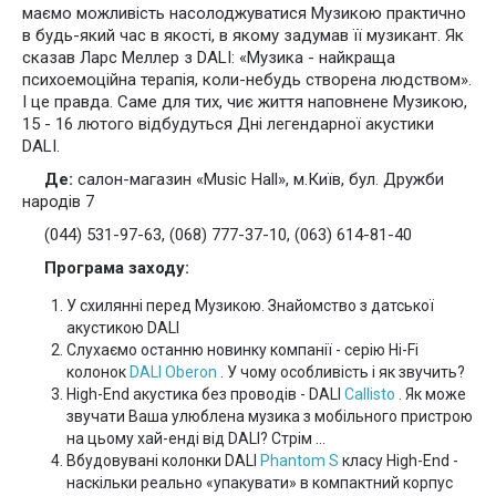
маємо можливість насолоджуватися Музикою практично
в будь-який час в якості, в якому задумав її музикант. Як
сказав Ларс Меллер з DALI: «Музика - найкраща
психоемоційна терапія, коли-небудь створена людством».
І це правда. Саме для тих, чиє життя наповнене Музикою,
15 - 16 лютого відбудуться Дні легендарної акустики
DALI.
Де:
салон-магазин «Music Hall», м.Київ, бул. Дружби
народів 7
(044) 531-97-63, (068) 777-37-10, (063) 614-81-40
Програма
заходу:
У схилянні перед Музикою. Знайомство з датської
акустикою DALI
Слухаємо останню новинку компанії - серію Hi-Fi
колонок
DALI Oberon
. У чому особливість і як звучить?
High-End акустика без проводів - DALI
Callisto
. Як може
звучати Ваша улюблена музика з мобільного пристрою
на цьому хай-енді від DALI? Стрім ...
Вбудовувані колонки DALI
Phantom S
класу High-End -
наскільки реально «упакувати» в компактний корпус