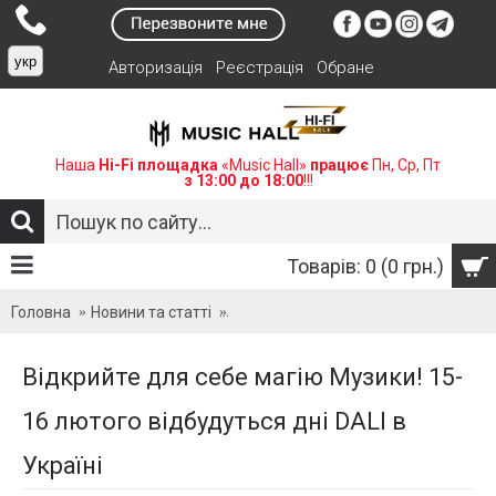
укр
Авторизація
Реєстрація
Обране
Наша
Hi-Fi площадка
«Music Hall»
працює
Пн, Ср, Пт
з 13:00 до 18:00
!!!
Товарів: 0 (0 грн.)
Головна
Новини та статті
Відкрийте для себе магію Музики! 15
Відкрийте для себе магію Музики! 15-
16 лютого відбудуться дні DALI в
Україні