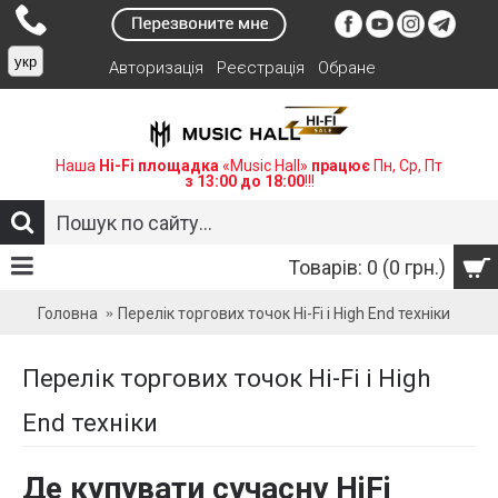
укр
Авторизація
Реєстрація
Обране
Наша
Hi-Fi площадка
«Music Hall»
працює
Пн, Ср, Пт
з 13:00 до 18:00
!!!
Товарів: 0 (0 грн.)
Головна
Перелік торгових точок Hi-Fi і High End техніки
Перелік торгових точок Hi-Fi і High
End техніки
Де купувати сучасну HiFi