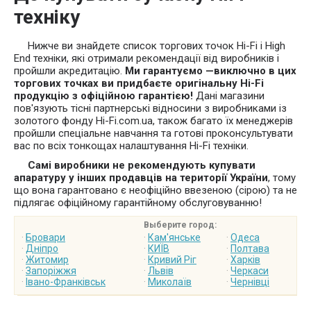
техніку
Нижче ви знайдете список торгових точок Hi-Fi і High
End техніки, які отримали рекомендації від виробників і
пройшли акредитацію.
Ми гарантуємо —виключно в цих
торгових точках ви придбаєте оригінальну Hi-Fi
продукцію з офіційною гарантією!
Дані магазини
пов'язують тісні партнерські відносини з виробниками із
золотого фонду Hi-Fi.com.ua, також багато їх менеджерів
пройшли спеціальне навчання та готові проконсультувати
вас по всіх тонкощах налаштування Hi-Fi техніки.
Самі виробники не рекомендують купувати
апаратуру у інших продавців на території України
, тому
що вона гарантовано є неофіційно ввезеною (сірою) та не
підлягає офіційному гарантійному обслуговуванню!
Выберите город:
·
Бровари
·
Кам'янське
·
Одеса
·
Дніпро
·
КИЇВ
·
Полтава
·
Житомир
·
Кривий Ріг
·
Харків
·
Запоріжжя
·
Львів
·
Черкаси
·
Івано-Франківськ
·
Миколаїв
·
Чернівці