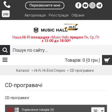
укр
Авторизація
Реєстрація
Обране
Наша
Hi-Fi площадка
«Music Hall»
працює
Пн, Ср, Пт
з 13:00 до 18:00
!!!
Товарів: 0 (0 грн.)
Каталог
Hi-Fi, Hi-End Стерео
CD-програвачі
CD-програвачі
CD-програвачі
Порівняння товарів (0)