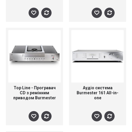
живлення Burmester
069
Top Line - Програвач
Аудіо система
CD з ремінним
Burmester 161 All-in-
приводом Burmester
one
089