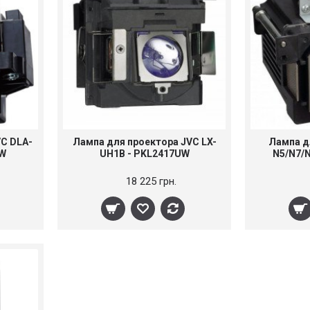
VC DLA-
Лампа для проектора JVC LX-
Лампа д
UW
UH1B - PKL2417UW
N5/N7/
18 225 грн.