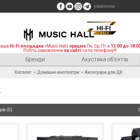
українська
аша
Hi-Fi площадка
«Music Hall»
працює
Пн, Ср, Пт
з 12:00 до 18:0
Робіть замовлення
на сайті
та по телефону!!!
Бренди
Акустика об'єктів
Каталог
Домашні кінотеатри
Аксесуари для ДК
К
ів (0)