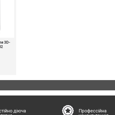
ля 3D-
M2
стійно діюча
Профессійна