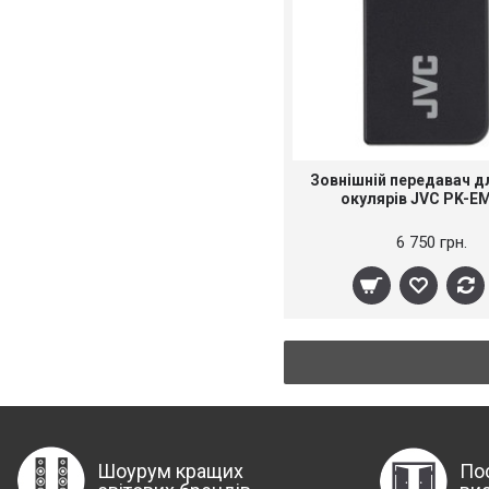
Зовнішній передавач д
окулярів JVC PK-E
6 750 грн.
Шоурум кращих
По