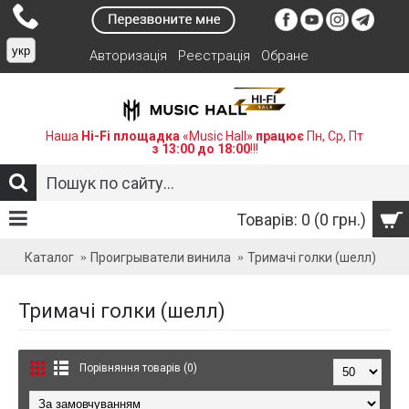
укр
Авторизація
Реєстрація
Обране
Наша
Hi-Fi площадка
«Music Hall»
працює
Пн, Ср, Пт
з 13:00 до 18:00
!!!
Товарів: 0 (0 грн.)
Каталог
Проигрыватели винила
Тримачі голки (шелл)
Тримачі голки (шелл)
Порівняння товарів (0)