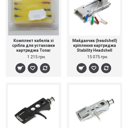
Комплект кабелів зі
Майданчик (headshell)
срібла для установки
кріплення картриджа
картриджа Tonar
Stability Headshell
Headshell Wire Silver AG
(Aluminium), AC006
1 215 грн.
15 075 грн.
AG-99, art. 5406