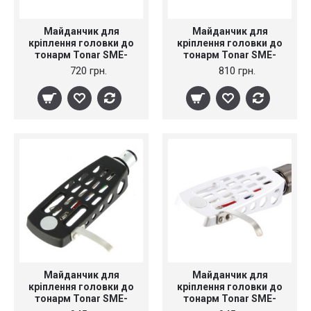
Майданчик для
Майданчик для
кріплення головки до
кріплення головки до
тонарм Tonar SME-
тонарм Tonar SME-
Type DJ Head shell
Type DJ Head shell
720 грн.
810 грн.
Black, art. 4602
Silver, art. 4601
Майданчик для
Майданчик для
кріплення головки до
кріплення головки до
тонарм Tonar SME-
тонарм Tonar SME-
Type Lightweight
Type Lightweight