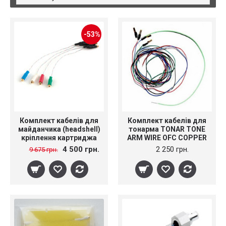
-53%
Комплект кабелів для
Комплект кабелів для
майданчика (headshell)
тонарма TONAR TONE
кріплення картриджа
ARM WIRE OFC COPPER
Headshell Cable Set 6N
99,9999%, art.4612
4 500 грн.
2 250 грн.
9 675 грн.
AC008/S