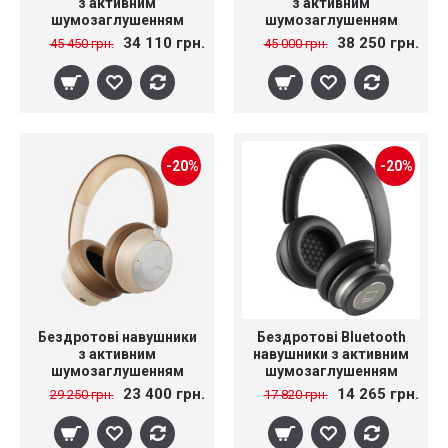
з активним
з активним
шумозаглушенням
шумозаглушенням
Bowers & Wilkins Px8 S2
DALI IO-12
34 110 грн.
38 250 грн.
45 450 грн.
45 000 грн.
McLaren Edition
-20%
-20%
Бездротові навушники
Бездротові Bluetooth
з активним
навушники з активним
шумозаглушенням
шумозаглушенням
DALI IO-8
DALI IO-6
23 400 грн.
14 265 грн.
29 250 грн.
17 820 грн.