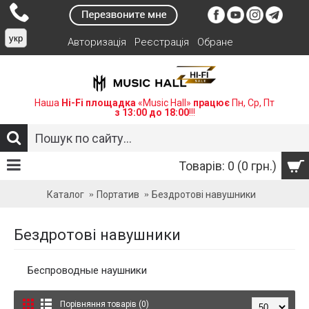
укр
Авторизація
Реєстрація
Обране
Наша
Hi-Fi площадка
«Music Hall»
працює
Пн, Ср, Пт
з 13:00 до 18:00
!!!
Товарів: 0 (0 грн.)
Каталог
Портатив
Бездротові навушники
Бездротові навушники
Беспроводные наушники
Порівняння товарів (0)