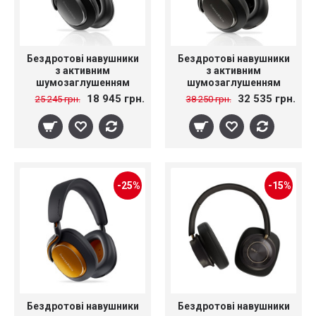
Бездротові навушники
Бездротові навушники
з активним
з активним
шумозаглушенням
шумозаглушенням
Bowers & Wilkins Px7 S3
Bowers & Wilkins Px8 S2
18 945 грн.
32 535 грн.
25 245 грн.
38 250 грн.
-25%
-15%
Бездротові навушники
Бездротові навушники