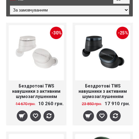
-30%
-25%
Бездротові TWS
Бездротові TWS
навушники з активним
навушники з активним
шумозаглушенням
шумозаглушенням
Bowers & Wilkins Pi6
Bowers & Wilkins Pi8
10 260 грн.
17 910 грн.
14 670 грн.
23 850 грн.