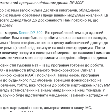
матичний програвач вінілових дисків DP-300F
о системи вагою кілька десятків кілограмів, обладнаних
го системами обертання і прецизійними модулями живлення. Ці
 довго доводяться до досконалості. Нам потрібно те, що
відразу.
а - модель
Denon DP-300
. Він привабливий тим, що здатний
робки. Вам знадобиться зробити кілька настановних заходів,
вилин. Через спеціальне вікно в диску забезпечений доступ до
и ремінь), який слід накинути на шків електродвигуна. Потім
 величину напруги в електричній мережі - це важливо і вимагає
таким же чином можна перемикати швидкість обертання диска.
вий стіл гумовий мат - і ваш програвач готовий до роботи.
0 - в наявності вбудованого Фонокоректори. Сигнал з
ничою кривої RIAA) і посилення. Таким чином, програвач
 до будь-якого підсилювача, зовнішній фонокоректор не
новленим, тобто, вже готовим до роботи картриджем класу ММ
легідь встановлений на знімну майданчик на кінці тонарма. У
а, зручно буде відстикувати майданчик і замінити картридж «у
 для картриджів іншого, альтернативного класу, МС,