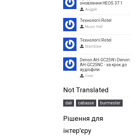
оновлення HEOS 37.1
Андрій
Технології Rotel
Music Hall
Технології Rotel
Stanislaw
Denon AH-GC25W і Denon
AH-GC25NC - за крок до
аудіофіли
Олег
Not Translated
dali
cabasse
burmester
Рішення для
інтер'єру