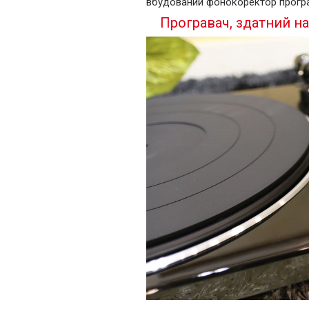
вбудований фонокоректор програ
Програвач, здатний н