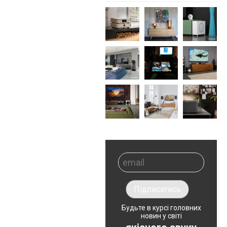
Підписатись
Будьте в курсі головних
новин у світі