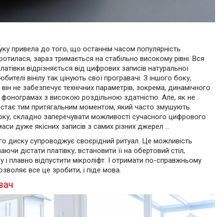
ку привела до того, що останнім часом популярність
ротилася, зараз тримається на стабільно високому рівні. Вся
латівки відрізняється від цифрових записів натуральної
бителі вінілу так цінують свої програвачі. З іншого боку,
 він не забезпечує технічних параметрів, зокрема, динамічного
х фонограмах з високою роздільною здатністю. Але, як не
 стає тим притягальним моментом, який часто змушують
 боку, складно заперечувати можливості сучасного цифрового
си дуже якісних записів з самих різних джерел ...
ого диску супроводжує своєрідний ритуал. Це можливість
ючи дістати платівку, встановити її на обертовий стіл,
у і плавно відпустити мікроліфт. І отримати по-справжньому
озволяє все це зробити, і піде мова.
вач