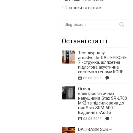
Платівки та вінтаж
Останні статті
Тест журналу
areadvd.de: DALI EPIKORE
7 - струнка, шляхетна
підлогова акустична
система з генами KORE
03.08.2026
0
Огляд
електростатичних
навушників Stax SR-L700
MK2 та підсилювача до
них Stax SRM-500T.
Видання u-Audio
03.08.2026
0
DALI BASIK SUB —