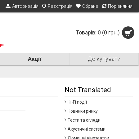
Авторизація
Реєстрація
Обране
Порівняння
Товарів: 0 (0 грн.)
0
!!!
Акції
Де купувати
Not Translated
Hi-Fi події
Новинки ринку
Тести та огляди
Акустичні системи
Домашні кінотеатри