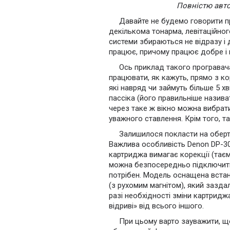
Повністю авто
Давайте не будемо говорити пр
декількома тонарма, левітаційно
системи збираються не відразу і
працює, причому працює добре і 
Ось приклад такого програвач
працювати, як кажуть, прямо з ко
які навряд чи займуть більше 5 х
пассіка (його правильніше називат
через таке ж вікно можна вибрати
уважного ставлення. Крім того, 
Залишилося покласти на оберто
Важлива особливість Denon DP-30
картриджа вимагає корекції (таєм
можна безпосередньо підключити
потрібен. Модель оснащена вста
(з рухомим магнітом), який зазда
разі необхідності зміни картридж
відриві» від всього іншого.
При цьому варто зауважити, що