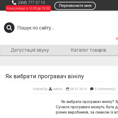
(068) 777 37 10
Консультації з 10:00 до 19:00
Н
Дегустація звуку
Каталог товарів
Як вибрати програвач вінілу
Posted by
admin
30.07.2019
0 Comment(s)
Як вибрати програвач вінілу? 
Сучасні програвачі можуть бути 
різних виробників, за смаком їх вл