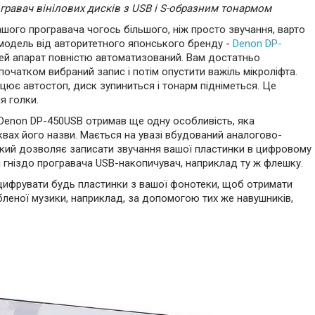
гравач вінілових дисків з USB і S-образним тонармом
вашого програвача чогось більшого, ніж просто звучання, варто
 модель від авторитетного японського бренду -
Denon DP-
 цей апарат повністю автоматизований. Вам достатньо
очатком вибраний запис і потім опустити важіль мікроліфта.
цює автостоп, диск зупиниться і тонарм підніметься. Це
я голки.
 Denon DP-450USB отримав ще одну особливість, яка
квах його назви. Мається на увазі вбудований аналогово-
кий дозволяє записати звучання вашої пластинки в цифровому
і гніздо програвача USB-накопичувач, наприклад ту ж флешку.
цифрувати будь пластинки з вашої фонотеки, щоб отримати
еної музики, наприклад, за допомогою тих же навушників,