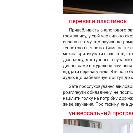
переваги пластинок
Привабливість аналогового зву
грамзапису, у свій час сильно ско
справа в тому, що звучання грамп
теплотою і легкістю. Саме за це лю
можна критикувати вініл за те, що
діапазону, доступного в сучасни
дивно, саме натуральне звучання
віддати перевагу вініл. З іншого
аудіо, що забезпечує доступ до ма
Зате прослуховування вінілов
розглянути обкладинку, не поспіша
націлити голку на потрібну доріжк
живе звучання. Про техніку, яка д
універсальний програ