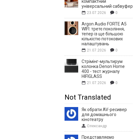
компактний
універсальний сабвуфер
23.07.2026
0
Argon Audio FORTE A5
WIFI: третє покоління,
тепер із ще більшою
кількістю потокових
налаштувань
21.07.2026
0
Стрімінг-мультирум
колонка Denon Home
400 - тест журналу
HIFIGLASS
21.07.2026
0
Not Translated
Як обрати AV-ресивер
для домашнього
кінотеатру
Олександр
Представляємо