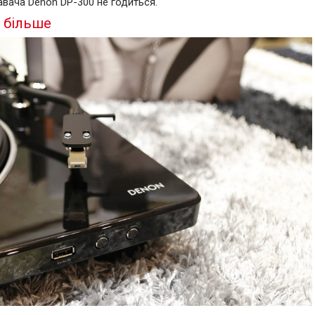
вача Denon DP-300 не годиться.
а більше