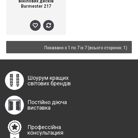
вінілових дисків
Burmester 217
Turntable (tonearm,
MC-System)
Показано з 1 по 7 із 7 (всього сторінок: 1)
Шоурум кращих
світових брендів
Постійно діюча
виставка
Профессійна
консультациія