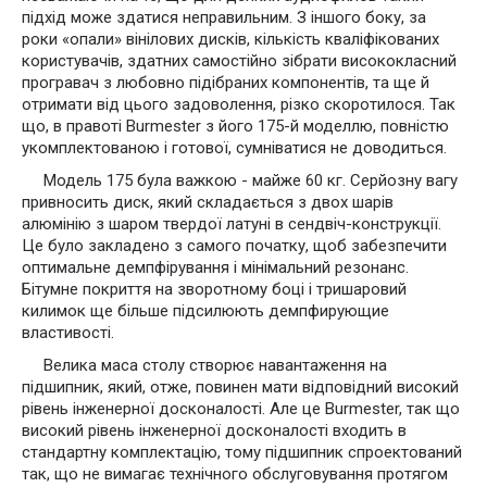
підхід може здатися неправильним. З іншого боку, за
роки «опали» вінілових дисків, кількість кваліфікованих
користувачів, здатних самостійно зібрати висококласний
програвач з любовно підібраних компонентів, та ще й
отримати від цього задоволення, різко скоротилося. Так
що, в правоті Burmester з його 175-й моделлю, повністю
укомплектованою і готової, сумніватися не доводиться.
Модель 175 була важкою - майже 60 кг. Серйозну вагу
привносить диск, який складається з двох шарів
алюмінію з шаром твердої латуні в сендвіч-конструкції.
Це було закладено з самого початку, щоб забезпечити
оптимальне демпфірування і мінімальний резонанс.
Бітумне покриття на зворотному боці і тришаровий
килимок ще більше підсилюють демпфирующие
властивості.
Велика маса столу створює навантаження на
підшипник, який, отже, повинен мати відповідний високий
рівень інженерної досконалості. Але це Burmester, так що
високий рівень інженерної досконалості входить в
стандартну комплектацію, тому підшипник спроектований
так, що не вимагає технічного обслуговування протягом