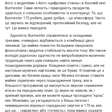
його з моделями з його «цифрових стаєнь» в базовій лінії
Burmester. Саме легкість і природність продуктів,
здається, є спільною особливістю їх конструкції. Те, що
Burmester 175 робить дуже добре, - це атмосфера. Часто
це звучить як відтворений, претензійний безлад, але не
тут. Це важко передати.
Здатність Burmester справлятися зі складними
треками, очевидно, відбувається з комбінації двох
чинників. Це майже повністю безшумна ланцюжок
фоносігнала і видатна стабільність висоти тону. Він також
володіє рідкісною здатністю не випробовувати музичних
труднощів через шум поверхні, навіть межує
пошкодженням доріжки. Клацання помітні і сумно, але не
настільки музично нав'язливі, як це буває. Я помітив це з
дисками, які бачили кращі часи. Музика починає ставати
майже скрипучих через пошкодження треку, але в
більшості програвачів це маскується звуком «смаження
м'яса» на передньому плані. Ці звуки не зникли, як і
хрипкий призвук, але ви можете краще проходити "крізь"
них. Можливо, це узгоджується з більш легкою і
невимушеною верхньої середньою смугою в 175-м, але
що це, - «характер» або «точність», поки важко сказати