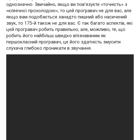
однозначно. Звичайно, якщо ви пов'язуєте «точність» з
«клінічної прохолодою», то цей програвач не для вас, але
якщо вам подобається занадто пишний або насичений
звук, то 175-й також не для вас. Є так багато аспектів, які
цей програвач робить правильно, але, можливо, те, що
робить його найбільш швидко впізнаваним як
першокласний програвач, це його здатність змусити
слухача глибоко проникати в звучання.