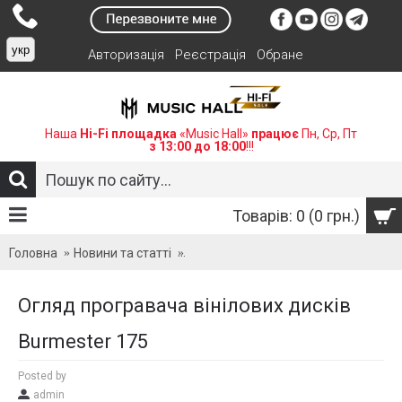
укр
Авторизація
Реєстрація
Обране
Наша
Hi-Fi площадка
«Music Hall»
працює
Пн, Ср, Пт
з 13:00 до 18:00
!!!
Товарів: 0 (0 грн.)
Головна
Новини та статті
Огляд програвача вінілових дисків 
Огляд програвача вінілових дисків
Burmester 175
Posted by
admin