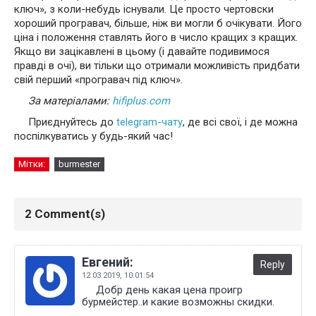
ключ», з коли-небудь існували. Це просто чертовски
хороший програвач, більше, ніж ви могли б очікувати. Його
ціна і положення ставлять його в число кращих з кращих.
Якщо ви зацікавлені в цьому (і давайте подивимося
правді в очі), ви тільки що отримали можливість придбати
свій перший «програвач під ключ».
За матеріалами:
hifiplus.com
Приєднуйтесь до
telegram-чату
, де всі свої, і де можна
поспілкуватись у будь-який час!
Мітки:
burmester
2 Comment(s)
Евгений:
Reply
12.03.2019,
10:01:54
Добр день какая цена проигр
бурмейстер..и какие возможны скидки.