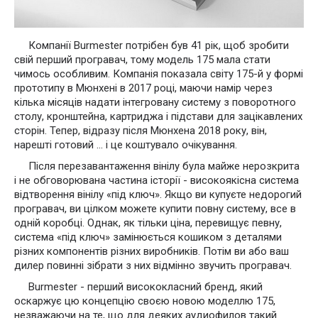
Компанії Burmester потрібен був 41 рік, щоб зробити
свій перший програвач, тому модель 175 мала стати
чимось особливим. Компанія показала світу 175-й у формі
прототипу в Мюнхені в 2017 році, маючи намір через
кілька місяців надати інтегровану систему з поворотного
столу, кронштейна, картриджа і підстави для зацікавлених
сторін. Тепер, відразу після Мюнхена 2018 року, він,
нарешті готовий ... і це коштувало очікування.
Після перезавантаження вінілу була майже нерозкрита
і не обговорювана частина історії - високоякісна система
відтворення вінілу «під ключ». Якщо ви купуєте недорогий
програвач, ви цілком можете купити повну систему, все в
одній коробці. Однак, як тільки ціна, перевищує певну,
система «під ключ» замінюється кошиком з деталями
різних компонентів різних виробників. Потім ви або ваш
дилер повинні зібрати з них відмінно звучить програвач.
Burmester - перший висококласний бренд, який
оскаржує цю концепцію своєю новою моделлю 175,
незважаючи на те, що для деяких аудиофилов такий