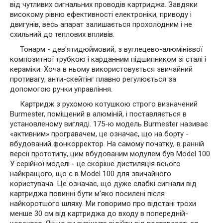
від чутливих сигнальних проводів картриджа. Завдяки
високому рівню ефективності електроніки, приводу і
двигунів, весь апарат залишається прохолодним і не
схильний до теплових впливів.
Тонарм - дев'ятидюймовий, з вуглецево-алюмінієвої
композитної трубкою і карданним підшипником зі сталі і
кераміки. Хоча в ньому використовується звичайний
противагу, анти-скейтінг плавно регулюється за
допомогою ручки управління.
Картридж з рухомою котушкою строго визначений
Burmester, поміщений в алюміній, і поставляється в
установленому вигляді. 175-ю модель Burmester називає
«активним» програвачем, це означає, що на борту -
вбудований фонкорректор. На самому початку, в ранній
версії прототипу, цим вбудованим модулем був Model 100.
У серійної моделі - це скоріше дистиляція всього
найкращого, що є в Model 100 для звичайного
користувача. Це означає, що дуже слабкі сигнали від
картриджа повинні бути м'яко посилені після
найкоротшого шляху. Ми говоримо про відстані трохи
менше 30 см від картриджа до входу в попередній-