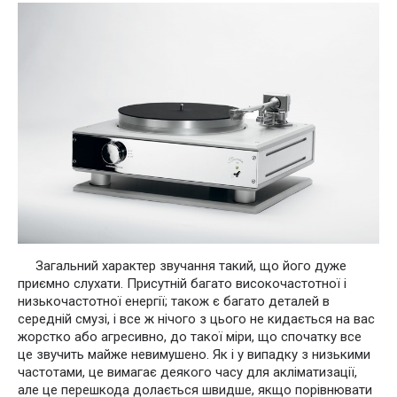
Загальний характер звучання такий, що його дуже
приємно слухати. Присутній багато високочастотної і
низькочастотної енергії; також є багато деталей в
середній смузі, і все ж нічого з цього не кидається на вас
жорстко або агресивно, до такої міри, що спочатку все
це звучить майже невимушено. Як і у випадку з низькими
частотами, це вимагає деякого часу для акліматизації,
але це перешкода долається швидше, якщо порівнювати