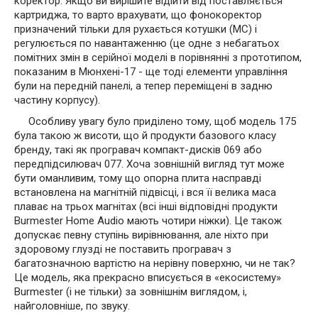
коректор. Якщо ви вирішите відійти від поставляється
картриджа, то варто врахувати, що фонокоректор
призначений тільки для рухається котушки (MC) і
регулюється по навантаженню (це одне з небагатьох
помітних змін в серійної моделі в порівнянні з прототипом,
показаним в Мюнхені-17 - ще тоді елементи управління
були на передній панелі, а тепер переміщені в задню
частину корпусу).
Особливу увагу було приділено тому, щоб модель 175
була такою ж висоти, що й продукти базового класу
бренду, такі як програвач компакт-дисків 069 або
передпідсилювач 077. Хоча зовнішній вигляд тут може
бути оманливим, тому що опорна плита насправді
встановлена на магнітній підвісці, і вся її велика маса
плаває на трьох магнітах (всі інші відповідні продукти
Burmester Home Audio мають чотири ніжки). Це також
допускає певну ступінь вирівнювання, але ніхто при
здоровому глузді не поставить програвач з
багатозначною вартістю на нерівну поверхню, чи не так?
Це модель, яка прекрасно вписується в «екосистему»
Burmester (і не тільки) за зовнішнім виглядом, і,
найголовніше, по звуку.