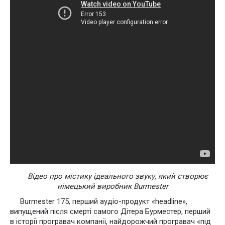
Відео про містику ідеального звуку, який створює
німецький виробник Burmester
Burmester 175, перший аудіо-продукт «headline»,
випущений після смерті самого Дітера Бурместер, перший
в історії програвач компанії, найдорожчий програвач «під