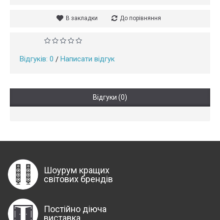
В закладки
До порівняння
Відгуків: 0
Написати відгук
/
Відгуки (0)
Шоурум кращих
світових брендів
Постійно діюча
виставка