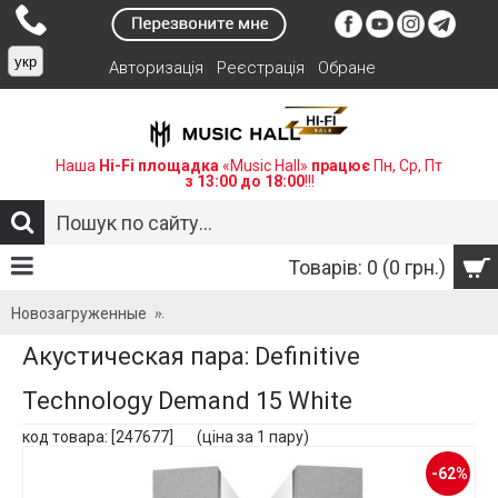
укр
Авторизація
Реєстрація
Обране
Наша
Hi-Fi площадка
«Music Hall»
працює
Пн, Ср, Пт
з 13:00 до 18:00
!!!
Товарів: 0 (0 грн.)
Новозагруженные
Акустическая пара: Definitive Technology De
Акустическая пара: Definitive
Technology Demand 15 White
код товара: [247677] (ціна за 1 пару)
-62%