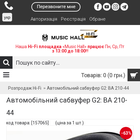
укр
Авторизація
Реєстрація
Обране
Наша
Hi-Fi площадка
«Music Hall»
працює
Пн, Ср, Пт
з 13:00 до 18:00
!!!
Товарів: 0 (0 грн.)
Розпродаж Hi-Fi
Автомобільний сабвуфер G2: BA 210-44
Автомобільний сабвуфер G2: BA 210-
44
код товара: [157065] (ціна за 1 шт.)
-63%