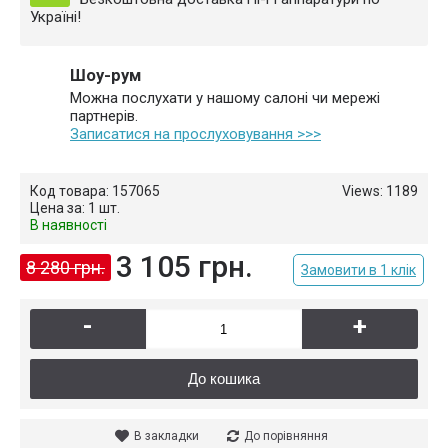
Україні!
Шоу-рум
Можна послухати у нашому салоні чи мережі
партнерів.
Записатися на прослуховування >>>
Код товара:
157065
Views: 1189
Цена за:
1 шт.
В наявності
3 105 грн.
8 280 грн.
Замовити в 1 клік
-
+
До кошика
В закладки
До порівняння