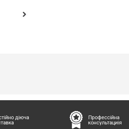
стійно діюча
Профессійна
ставка
консультациія