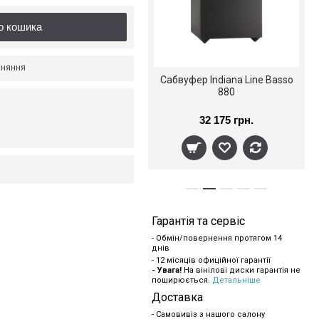
о кошика
вняння
LED ZEPPELIN - PHYSICAL
Сабвуфер Indiana Line Basso
GRAFFITI 2 LP Set
880
122796578, Remastered by
Jimmy Page, 180 gm.) EU
2 205 грн.
32 175 грн.
2 757 грн.
MINT
Гарантія та сервіс
- Обмін/повернення протягом 14
днів
- 12 місяців офиційної гарантії
- Увага!
На вінілові диски гарантія не
поширюється.
Детальніше
Доставка
- Самовивіз з нашого салону