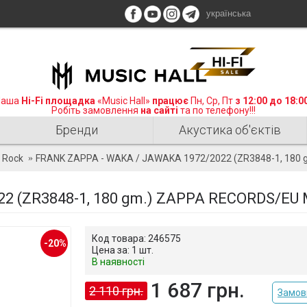
українська
аша
Hi-Fi площадка
«Music Hall»
працює
Пн, Ср, Пт
з 12:00 до 18:0
Робіть замовлення
на сайті
та по телефону!!!
Бренди
Акустика об'єктів
 Rock
FRANK ZAPPA - WAKA / JAWAKA 1972/2022 (ZR3848-1, 180
2 (ZR3848-1, 180 gm.) ZAPPA RECORDS/EU
Код товара:
246575
-20%
Цена за:
1 шт.
В наявності
1 687 грн.
2 110 грн.
Замови