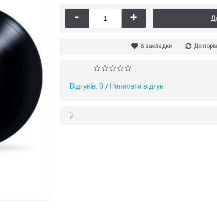
-
+
Д
В закладки
До порі
(8
Відгуків: 0
Написати відгук
/