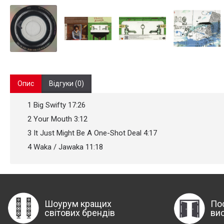
Опис
Відгуки (0)
1 Big Swifty 17:26
2 Your Mouth 3:12
3 It Just Might Be A One-Shot Deal 4:17
4 Waka / Jawaka 11:18
Шоурум кращих
По
світових брендів
ви