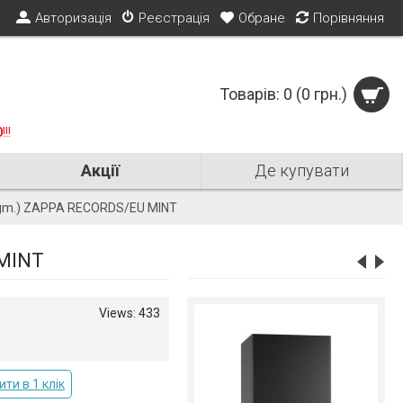
Авторизація
Реєстрація
Обране
Порівняння
Товарів: 0 (0 грн.)
0
!!!
Акції
Де купувати
 gm.) ZAPPA RECORDS/EU MINT
Not Translated
 MINT
Views: 433
-20%
ти в 1 клік