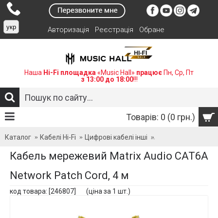
укр
Авторизація
Реєстрація
Обране
Наша
Hi-Fi площадка
«Music Hall»
працює
Пн, Ср, Пт
з 13:00 до 18:00
!!!
Товарів: 0 (0 грн.)
Каталог
Кабелі Hi-Fi
Цифрові кабелі інші
Кабель мережевий M
Кабель мережевий Matrix Audio CAT6A
Network Patch Cord, 4 м
код товара: [246807] (ціна за 1 шт.)