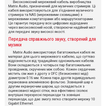
Високоякісний мережевий кабель виробництва
Matrix Audio, призначений для музичних стримерів. Ці
кабелі використовуються для з'єднання музичного
стримера та NAS (мережевими сховищами) з
мережевими комутаторами або маршрутизаторами.
Це гарантує передачу всіх цифрових аудіоданих
через високоякісний носій, створюючи надійний міст
для передачі звуку високої якості.
Передача справжнього звуку, створений для
музики
Matrix Audio використовує багатожильні кабелі як
матеріал для цього мережевого кабелю, що суттєво
відрізняється від традиційних одножильних кабелів.
Вони складаються з чотирьох пар багатожильних
провідників, скручених між собою. Кожен сердечник
містить сім жил з дроту з OFC (безкисневої міді)
діаметром 0.16 мм. Кожна пара дротів індивідуально
екранована алюмінієвою фольгою. Зовнішній шар є
другим екрануючим шаром, що складається з
оцинкованої мідної сітки, яка ефективно ізолює
внутрішні перехресні перешкоди та зовнішні
перешкоди, що дає змогу легко створити мережу 10
Gigabit Ethernet.