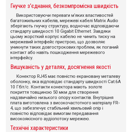
Гнучке з'єднання, безкомпромісна швидкість
Використовуючи переваги м'яких властивостей
багатожильних кабелів, мережеві кабелі Matrix Audio
зберігають гнучку структуру, водночас відповідаючи
стандарту швидкості 10 Gigabit Ethernet. Завдяки
цьому жорсткий корпус кабелю не чинить тиску на
мережевий інтерфейс пристрою, що дозволяє
уникнути таких довгострокових проблем, як поганий
контакт або навіть пошкодження мережевого
інтерфейсу.
Вишуканість у деталях, досягнення якості
Конектор RJ45 має повністю екрановану металеву
оболонку, яка відповідає стандарту швидкості Cat.6A
10 Гбіт/с. Контакти конектора мають золоте
покриття товщиною 50 мкм для створення
надзвичайно низького опору контактів. Внутрішня
плата виготовлена з високочастотного матеріалу FR-
4, що забезпечує стабільний хвильовий опір і
повністю відповідає вимогам передавання
високоякісного аудіопотоку мережею.
Технічні характеристики