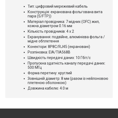
Тип: цифровий мережевий кабель
Конструкція: екранована фольгована вита
пара (S/FTP))
Матеріал провідника: 7 мідних (OFC) жил,
кожна діаметром 0.16 мм
Кількість провідників: 4 х 2
Екранування: подвійне, алюмінієва фольга /
мідне обплетення
Конектори: 8P8C/RJ45 (екрановані)
Розпіновка: EIA/TIA568B
Швидкість передачі даних: 10 Гбіт/с
Пропускна здатність каналу передачі даних:
500 МГц
Форма перетину: круглий
Зовнішній діаметр: 8 мм (разом із нейлоновою
плетеною оболонкою)
Довжина кабелю: 4.0 м