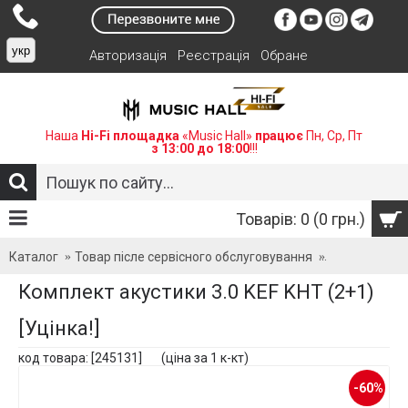
укр
Авторизація
Реєстрація
Обране
Наша
Hi-Fi площадка
«Music Hall»
працює
Пн, Ср, Пт
з 13:00 до 18:00
!!!
Товарів: 0 (0 грн.)
Каталог
Товар післе сервісного обслуговування
Комплект акус
Комплект акустики 3.0 KEF KHT (2+1)
[Уцінка!]
код товара: [245131] (ціна за 1 к-кт)
-60%