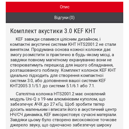
Опис
Відгуки (0)
Комплект акустики 3.0 KEF KHT
KEF завжди славився цілісним дизайном, і
компактні акустичні системи KHT HTS2001.2 не стали
винятком. Продумана основа кожної колонки дає
змогу розмістити їх практично в будь-якому місці, а
завдяки повному магнітному екрануванню вони не
створюватимуть перешкод для іншого обладнання,
розташованого поблизу. Комплект колонок KEF KHT
ідеально підходить для створення компактної
системи 3.0, або доповнення вашої системи KEF
KHT2005 3.1/5.1 до системи 5.1/6.1 або 7.1.
Сателітна колонка HTS2001.2 має оновлений
модуль Uni-Q з 19-мм алюмінієвим куполом, що
забезпечує АЧХ до 27 кГц. Щоб зробити твітер
досить маленьким і вписати його в акустичний центр
НЧ/СЧ динаміка, KEF використовує сучасні матеріали.
Завдяки цьому було створено високоякісне точкове
джерело звуку, що одночасно забезпечує широку