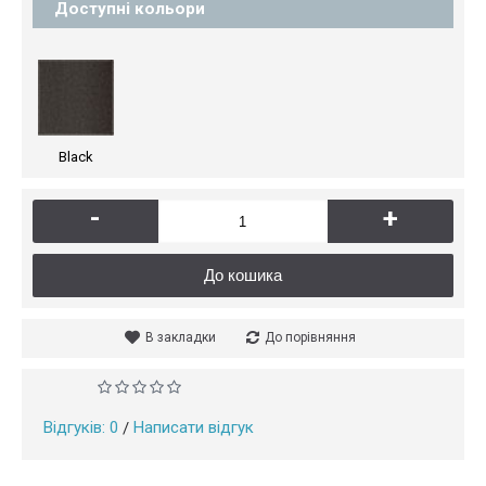
Доступні кольори
Black
-
+
До кошика
В закладки
До порівняння
Відгуків: 0
Написати відгук
/