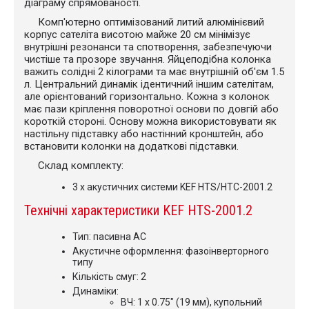
діаграму спрямованості.
Комп'ютерно оптимізований литий алюмінієвий
корпус сателіта висотою майже 20 см мінімізує
внутрішні резонанси та спотворення, забезпечуючи
чистіше та прозоре звучання. Яйцеподібна колонка
важить солідні 2 кілограми та має внутрішній об'єм 1.5
л. Центральний динамік ідентичний іншим сателітам,
але орієнтований горизонтально. Кожна з колонок
має пази кріплення поворотної основи по довгій або
короткій стороні. Основу можна використовувати як
настільну підставку або настінний кронштейн, або
встановити колонки на додаткові підставки.
Склад комплекту:
3 x акустичних системи KEF HTS/HTC-2001.2
Технічні характеристики KEF HTS-2001.2
Тип: пасивна АС
Акустичне оформлення: фазоінверторного
типу
Кількість смуг: 2
Динаміки:
ВЧ: 1 х 0.75" (19 мм), купольний