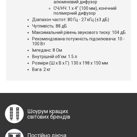
алюмінієвий дифузор
СЧ/НЧ: 1 x 4" (100 мм), конічний
полімерний дифузор
Діапазон частот: 80 Гц - 27 кГц (±3 дБ)
Чутливість: 88 дБ
Максимальний рівень звукового тиску: 104 дБ
Рекомендована потужність підсилювача: 10 -
100 Вт
Імпеданс: 8 Ом
Внутрішній об'єм: 1.5 л
Розміри (Ш x В x Г): 130 x 198 x 150 мм
Вага: 2 кг
Шоурум кращих
світових брендів
Постійно діюча