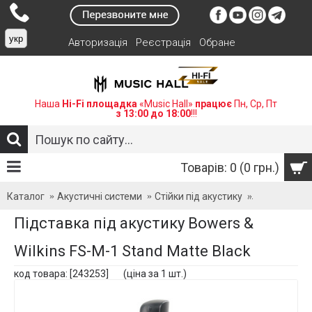
укр
Авторизація
Реєстрація
Обране
Наша
Hi-Fi площадка
«Music Hall»
працює
Пн, Ср, Пт
з 13:00 до 18:00
!!!
Товарів: 0 (0 грн.)
Каталог
Акустичні системи
Стійки під акустику
Підставка пi
Підставка пiд акустику Bowers &
Wilkins FS-M-1 Stand Matte Black
код товара: [243253] (ціна за 1 шт.)