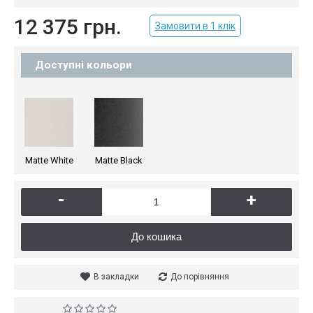
12 375 грн.
Замовити в 1 клік
Доступні кольори
Matte White
Matte Black
-
+
До кошика
В закладки
До порівняння