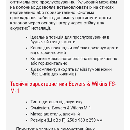
оптимального прослуховування. Кульковий механізм
на колонках дозволяє встановлювати їх на стійках
вертикально або горизонтально. Система
прокладання кабелів дає змогу протягнути дроти
колонок через основу і вгору через стійку для
акуратної інсталяції.
Ідеальна позиція для прослуховування в
будь-якій точці кімнати
Канал для прокладки кабелю приховує дроти
від сторонніх очей
Колонки можна встановлювати вертикально
або горизонтально
До комплекту входять клейкі гумові ніжки
(без шипів для килимів)
Технічні характеристики Bowers & Wilkins FS-
M-1
Тип: підставка під акустику
Сумісність: Bowers & Wilkins M-1
Матеріал: сталь, алюміній
Розміри (Ш x В x Г): 250 x 960 x 250 мм
Примітка: колонки на демонстраційних