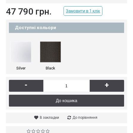
47 790 грн.
Замовити в 1 клік
Доступні кольори
Silver
Black
-
+
До кошика
В закладки
До порівняння