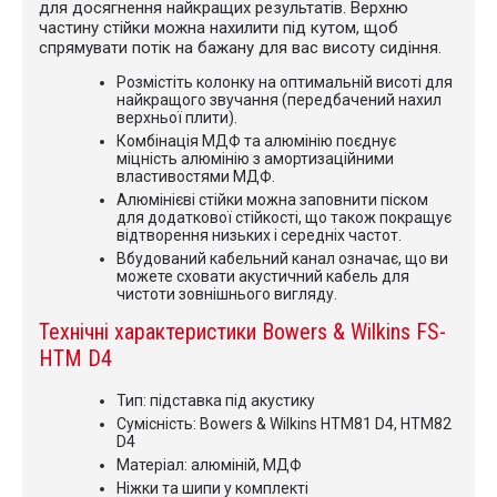
для досягнення найкращих результатів. Верхню
частину стійки можна нахилити під кутом, щоб
спрямувати потік на бажану для вас висоту сидіння.
Розмістіть колонку на оптимальній висоті для
найкращого звучання (передбачений нахил
верхньої плити).
Комбінація МДФ та алюмінію поєднує
міцність алюмінію з амортизаційними
властивостями МДФ.
Алюмінієві стійки можна заповнити піском
для додаткової стійкості, що також покращує
відтворення низьких і середніх частот.
Вбудований кабельний канал означає, що ви
можете сховати акустичний кабель для
чистоти зовнішнього вигляду.
Технічні характеристики Bowers & Wilkins FS-
HTM D4
Тип: підставка під акустику
Сумісність: Bowers & Wilkins HTM81 D4, HTM82
D4
Матеріал: алюміній, МДФ
Ніжки та шипи у комплекті