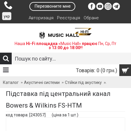
укр
Авторизація
Реєстрація
Обране
Наша
Hi-Fi площадка
«Music Hall»
працює
Пн, Ср, Пт
з 13:00 до 18:00
!!!
Товарів: 0 (0 грн.)
Каталог
Акустичні системи
Стійки під акустику
Підставка п
Підставка пiд центральний канал
Bowers & Wilkins FS-HTM
код товара: [243057] (ціна за 1 шт.)