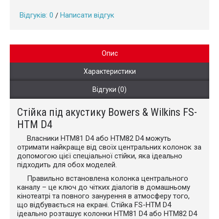
Відгуків: 0
Написати відгук
/
Опис
Характеристики
Відгуки (0)
Стійка під акустику Bowers & Wilkins FS-
HTM D4
Власники HTM81 D4 або HTM82 D4 можуть
отримати найкраще від своїх центральних колонок за
допомогою цієї спеціальної стійки, яка ідеально
підходить для обох моделей.
Правильно встановлена колонка центрального
каналу – це ключ до чітких діалогів в домашньому
кінотеатрі та повного занурення в атмосферу того,
що відбувається на екрані. Стійка FS-HTM D4
ідеально розташує колонки HTM81 D4 або HTM82 D4