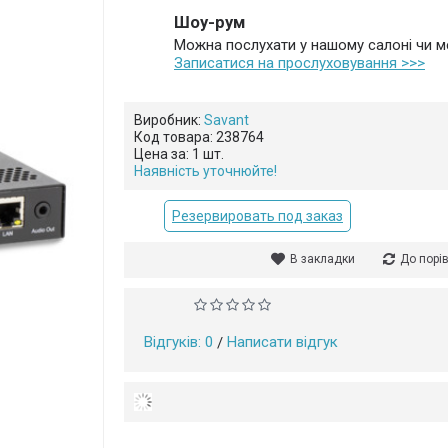
Шоу-рум
Можна послухати у нашому салоні чи ме
Записатися на прослуховування >>>
Са
Виробник:
Savant
Код товара:
238764
Цена за:
1 шт.
Наявність уточнюйте!
Резервировать под заказ
В закладки
До порі
Відгуків: 0
Написати відгук
/