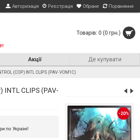
Авторизація
Реєстрація
Обране
Порівняння
Товарів: 0 (0 грн.)
0
!!!
Акції
Де купувати
NTROL (COP) INTL CLIPS (PAV-VOM1C)
Not Translated
 INTL CLIPS (PAV-
-20%
и по Україні!