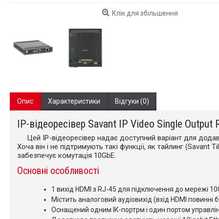
Клік для збільшення
Опис
Характеристики
Відгуки (0)
IP-відеоресівер Savant IP Video Single Output 
Цей IP-відеоресівер надає доступний варіант для додава
Хоча він і не підтримують такі функції, як тайлинг (Savant T
забезпечує комутація 10GbE.
Основні особливості
1 вихід HDMI з RJ-45 для підключення до мережі 10
Містить аналоговий аудіовихід (вхід HDMI повинні 
Оснащений одним ІК-портрм і один портом управлі