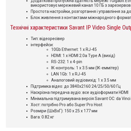
Додаткова пропускна здатність мережі 1Gigabit Eth
використовує мережевий канал 10 ГБ з зарезервов
Простота настройки, розгортання і управління за до
Блок живлення з контактами міжнародного форма
Технічні характеристики Savant IP Video Single Out
Тип: відеоресівер
інтерфейси:
10Gb Ethernet: 1 x RJ-45
HDMI: 1 x HDMI 2.0a Type A (вихід)
RS-232: 1 x 4-pin
ІК-контроль: 1 x 3.5 мм (ІК-еммітер)
LAN 1Gb: 1 x RJ-45
Аналоговий аудіовихід: 1 x 3.5 мм
Підтримка відео: до 3840х2160 24/25/50/60 Гц
Наскрізна передача аудіо: все аудіоформати HDMI
Мінімальна підтримувана версія Savant ОС: da Vinci 
Хост: потрібно Pro або Super Pro Host
Розміри (ШхВхГ): 150 х 25 х 177 мм
Вага: 0.82 кг