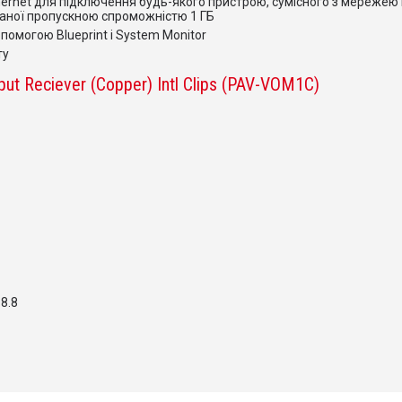
ernet для підключення будь-якого пристрою, сумісного з мережею E
аної пропускною спроможністю 1 ГБ
помогою Blueprint і System Monitor
ту
put Reciever (Copper) Intl Clips (PAV-VOM1C)
8.8