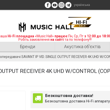
українська
аша
Hi-Fi площадка
«Music Hall»
працює
Пн, Ср, Пт
з 12:00 до 18:0
Робіть замовлення
на сайті
та по телефону!!!
Бренди
Акустика об'єктів
еопередавачі SAVANT IP VID. SINGLE OUTPUT RECEIVER 4K UHD W/CO
 OUTPUT RECEIVER 4K UHD W/CONTROL (COP)
Безкоштовна доставка!
Безкоштовна доставка Hi-Fi аппаратур