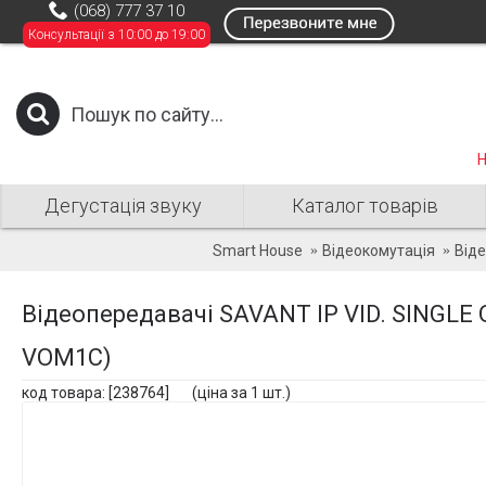
(068) 777 37 10
Консультації з 10:00 до 19:00
Н
Дегустація звуку
Каталог товарів
Smart House
Відеокомутація
Від
Відеопередавачі SAVANT IP VID. SINGLE
VOM1C)
код товара: [238764] (ціна за 1 шт.)