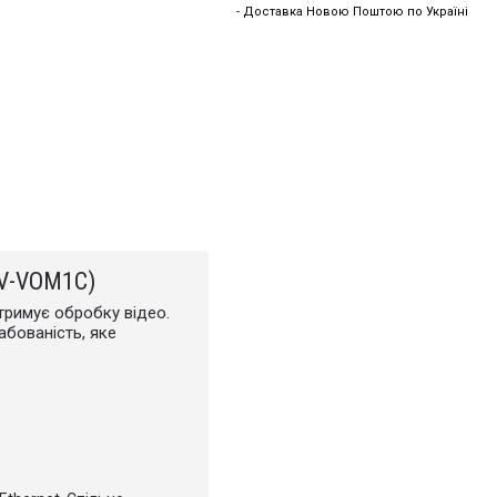
- Доставка Новою Поштою по Україні
PAV-VOM1C)
дтримує обробку відео.
табованість, яке