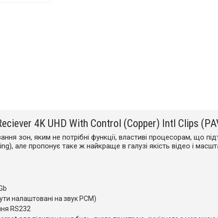
Reciever 4K UHD With Control (Copper) Intl Clips (
ння зон, яким не потрібні функції, властиві процесорам, що пі
iling), але пропонує таке ж найкраще в галузі якість відео і масш
Gb
бути налаштовані на звук PCM)
ння RS232