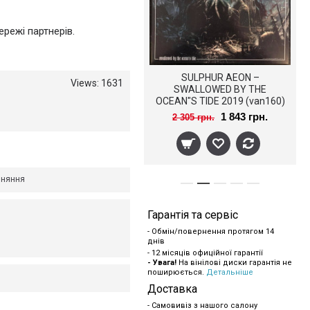
режі партнерів.
ундбар Artison STUDIO 65
SULPHUR AEON –
Views: 1631
SOUNDBAR
SWALLOWED BY THE
OCEAN"S TIDE 2019 (van160)
VAN/EU MINT
198 000 грн.
1 843 грн.
2 305 грн.
вняння
Гарантія та сервіс
- Обмін/повернення протягом 14
днів
- 12 місяців офиційної гарантії
- Увага!
На вінілові диски гарантія не
поширюється.
Детальніше
Доставка
- Самовивіз з нашого салону