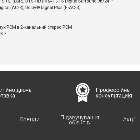
S-HD (LBR), DTS-HD (HRA), DTS Digital Surround 96/24 ™
tal (AC-3), Dolby® Digital Plus (E-AC-3)
вук PCM в 2-канальний стерео PCM
8.7
стійно діюча
Профессійна
ставка
консультациія
Підзвучування
Бренди
Акції
об'єктів