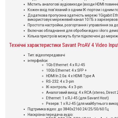
Містить аналогові аудіовиходи (входи HDMI повинн
Кожен вхід пов'язаний з одним ІК-портом і одним по
Додаткова пропускна здатність мережі 1Gigabit Eth
використовує мережевий канал 10 ГБ з зарезервов
Простота настройки, розгортання і управління за до
Включає обладнання для обробки відео і його демонс
Кілька пристроїв можуть бути підключені до мережі
Технічні характеристики Savant ProAV 4 Video Inpu
Тип: відеопередавачі
інтерфейси:
1Gb Ethernet: 4 x RJ-45
10Gb Ethernet: 4 x SFP +
HDMI In 2.0a: 4 x HDMI Type A
RS-232: 4 x 3-pin
ІК-контроль: 4 x 3-pin
Аналоговий вихід: 4 x RCA (stereo, Direct
Ethernet: 1 x RJ-45 (для Savant Host)
Резерв: 1 x RJ-45 (для майбутнього вико
Підтримка відео: до 3840х2160 24/25/50/60 Гц
Наскрізна передача аудіо: