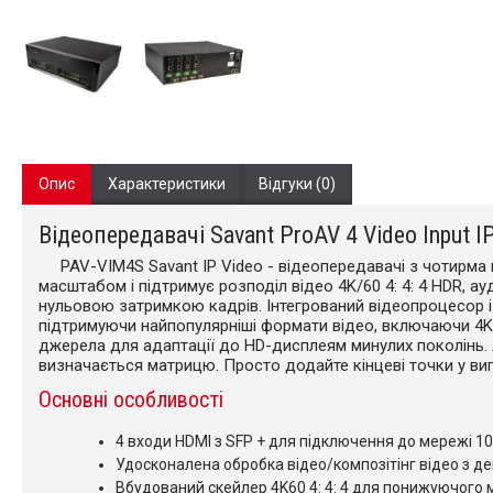
Опис
Характеристики
Відгуки (0)
Відеопередавачі Savant ProAV 4 Video Input I
PAV-VIM4S Savant IP Video - відеопередавачі з чотирма
масштабом і підтримує розподіл відео 4K/60 4: 4: 4 HDR, ау
нульовою затримкою кадрів. Інтегрований відеопроцесор 
підтримуючи найпопулярніші формати відео, включаючи 4K
джерела для адаптації до HD-дисплеям минулих поколінь.
визначається матрицю. Просто додайте кінцеві точки у виг
Основні особливості
4 входи HDMI з SFP + для підключення до мережі 1
Удосконалена обробка відео/композітінг відео з д
Вбудований скейлер 4K60 4: 4: 4 для понижуючого 