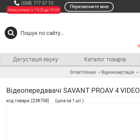
(068) 777 37 10
Консультації з 10:00 до 19:00
Н
Дегустація звуку
Каталог товарів
Smart House
Відеокомутація
Відеопередавачі SAVANT PROAV 4 VIDEO
код товара: [238758] (ціна за 1 шт.)