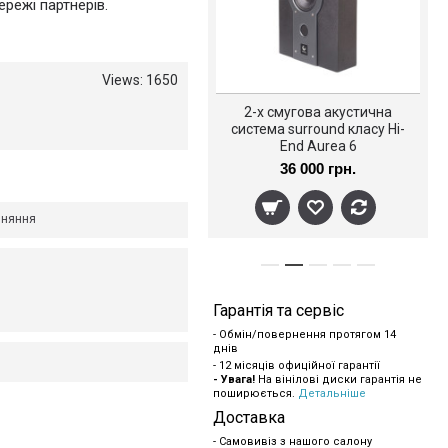
режі партнерів.
Views: 1650
BLUES COMPANY - UNITED
2-х смугова акустична
ATIONS OF BLUES 2 LP Set
система surround класу Hi-
2023 (INAK 91681 2LP, 180
End Aurea 6
gm.) IN-AKUSTIK/EU MINT
3 217 грн.
36 000 грн.
4 023 грн.
вняння
Гарантія та сервіс
- Обмін/повернення протягом 14
днів
- 12 місяців офиційної гарантії
- Увага!
На вінілові диски гарантія не
поширюється.
Детальніше
Доставка
- Самовивіз з нашого салону