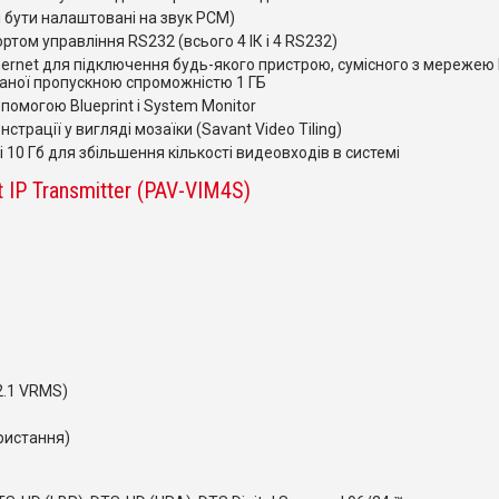
і бути налаштовані на звук PCM)
ртом управління RS232 (всього 4 ІК і 4 RS232)
ernet для підключення будь-якого пристрою, сумісного з мережею E
аної пропускною спроможністю 1 ГБ
помогою Blueprint і System Monitor
трації у вигляді мозаїки (Savant Video Tiling)
 10 Гб для збільшення кількості видеовходів в системі
t IP Transmitter (PAV-VIM4S)
 2.1 VRMS)
ристання)