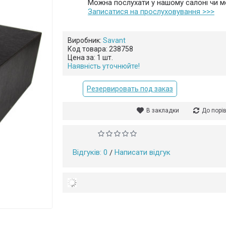
Можна послухати у нашому салоні чи ме
Записатися на прослуховування >>>
Виробник:
Savant
Код товара:
238758
Цена за:
1 шт.
N
Наявність уточнюйте!
Резервировать под заказ
В закладки
До порі
Відгуків: 0
Написати відгук
/