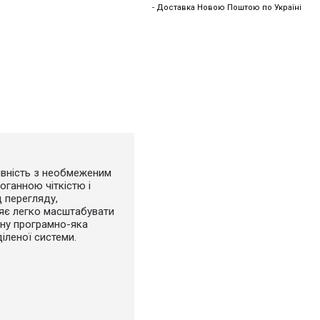
- Доставка Новою Поштою по Україні
тивність з необмеженим
оганною чіткістю і
 перегляду,
ляє легко масштабувати
ану програмно-яка
іленої системи.