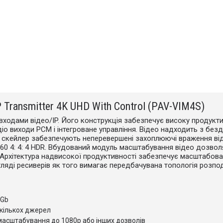
P Transmitter 4K UHD With Control (PAV-VIM4S)
 входами відео/IP. Його конструкція забезпечує високу продук
діо виходи PCM і інтегроване управління. Відео надходить з безд
і скейлер забезпечують неперевершені захоплюючі враження від
60 4: 4: 4 HDR. Вбудований модуль масштабування відео дозво
 Архітектура надвисокої продуктивності забезпечує масштабов
ляді ресиверів як того вимагає передбачувана топологія розпод
0Gb
екількох джерел
масштабування до 1080p або інших дозволів