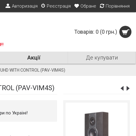
Авторизація
Реєстрація
Обране
Порівняння
Товарів: 0 (0 грн.)
0
!!!
Акції
Де купувати
 UHD WITH CONTROL (PAV-VIM4S)
Not Translated
TROL (PAV-VIM4S)
-20%
и по Україні!