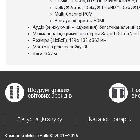
DTS®, DTS-X®, DTS-HD Master Audio ™, DT
Dolby® Atmos, Dolby® TrueHD ™, Dolby® Digi
Multi-Channel PCM
Все аудіоформати HDMI
Аудіо (знижуючий мікшування): багатоканальний з
Мінімальна підтримувана версія Savant ОС: da Vinci 
Розміри (ШхВхГ): 439 х 132 х 362 мм
Монтаж в рекову стійку: 3U
Вага: 6.57 кг
Шоурум кращих
По
світових брендів
ви
Дегустація звуку
Каталог товарів
Компанія «Music Hall» © 2001—2026