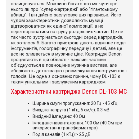
позиціонується. Можливо багато хто міг чути про
нього як про "супер-картриджі" або "гігантському
вбивці". І він дійсно заслуговує цих прізвиськ. Його
чудові характеристики дозволяють музиці
відтворюватися як єдиної композиції, а не
перетворюватися на групу розділених частин. Це не
так часто зустрічається сьогодні серед картриджів,
як хотілося б. Багато пристроїв дають відмінне поділ
інструментів, голографічну передачу і деталі, але це
все не зливається в музичне ціле. Картриджі Denon
процвітають в цій області - важливі частини
об'єднуються в повноцінне музична вистава, але
зберігають деталізацію і розмежування інструментів і
голосів. Це одна з основних причин, чому DL-103 є
таким унікальним і заслуженим картриджем.
Характеристики картриджа Denon DL-103 MC
Ширина смуги пропускання: 20 Гц - 45 кГц
Вихідна напруга (1 кГц, 5 см/с): 0.3 мВ
Вихідний імпеданс: 40 Ом
Імпеданс навантаження: 100 Ом (40 Ом при
використанні трансформатора)
Поділ каналів (1 кГц):> 25 дБ