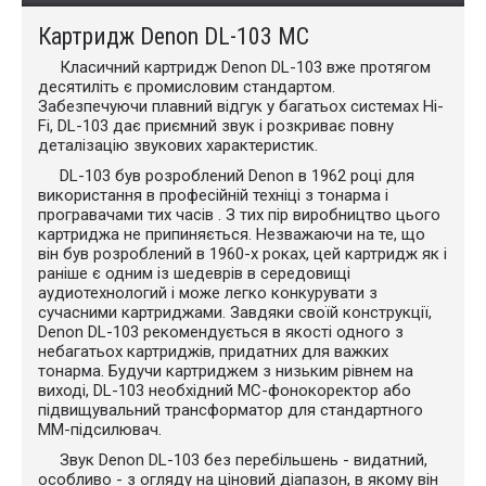
Картридж Denon DL-103 МC
Класичний картридж Denon DL-103 вже протягом
десятиліть є промисловим стандартом.
Забезпечуючи плавний відгук у багатьох системах Hi-
Fi, DL-103 дає приємний звук і розкриває повну
деталізацію звукових характеристик.
DL-103 був розроблений Denon в 1962 році для
використання в професійній техніці з тонарма і
програвачами тих часів . З тих пір виробництво цього
картриджа не припиняється. Незважаючи на те, що
він був розроблений в 1960-х роках, цей картридж як і
раніше є одним із шедеврів в середовищі
аудиотехнологий і може легко конкурувати з
сучасними картриджами. Завдяки своїй конструкції,
Denon DL-103 рекомендується в якості одного з
небагатьох картриджів, придатних для важких
тонарма. Будучи картриджем з низьким рівнем на
виході, DL-103 необхідний MC-фонокоректор або
підвищувальний трансформатор для стандартного
MM-підсилювач.
Звук Denon DL-103 без перебільшень - видатний,
особливо - з огляду на ціновий діапазон, в якому він