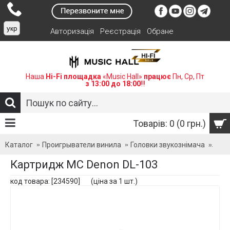
укр
Авторизація
Реєстрація
Обране
Наша
Hi-Fi площадка
«Music Hall»
працює
Пн, Ср, Пт
з 13:00 до 18:00
!!!
Товарів: 0 (0 грн.)
Каталог
Проигрыватели винила
Головки звукознімача
Карт
Картридж МC Denon DL-103
код товара: [234590] (ціна за 1 шт.)