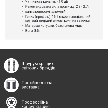
Чутливість каналів: <1.0 дБ
Рекомендована сила притиску: 2.3 - 2.7 г
кантільоверамі: алюміній
Голка (профіль): 16.5 мікрон спеціальний
круглий твердий алмаз, конічна заточка
Матеріал котушки: безкиснева мідь
Вага: 8.5 г
Шоурум кращих
світових брендів
Постійно діюча
виставка
Профессійна
консультациія